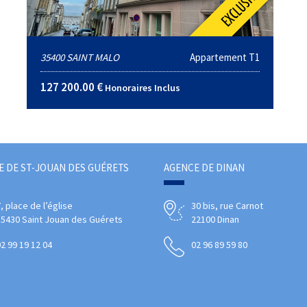
35400 SAINT MALO
Appartement T1
127 200.00 €
Honoraires Inclus
E DE ST-JOUAN DES GUÉRETS
AGENCE DE DINAN
, place de l’église
30 bis, rue Carnot
35430 Saint Jouan des Guérets
22100 Dinan
2 99 19 12 04
02 96 89 59 80