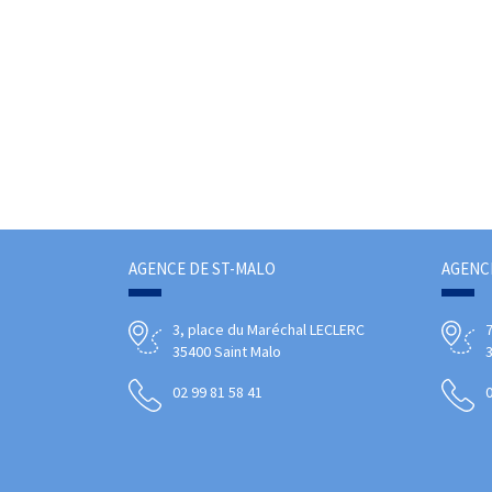
35400 SAINT MALO
Appartement T1
127 200.00 €
Honoraires Inclus
AGENCE DE ST-MALO
AGENC
3, place du Maréchal LECLERC
7
35400 Saint Malo
02 99 81 58 41
0