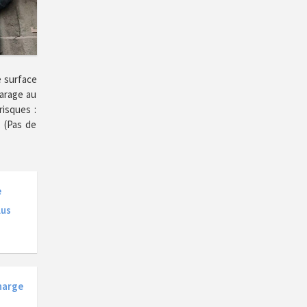
e surface
garage au
risques :
. (Pas de
e
lus
harge