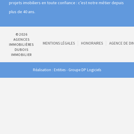
projets imobiliers en toute confiance : c’est notre métier depuis
plus de 40 ans.
© 2026
AGENCES
MENTIONS LÉGALES
HONORAIRES
AGENCE DE DI
IMMOBILIÈRES
DUBOIS
IMMOBILIER
Réalisation : Entities
-
Groupe DP Logiciels